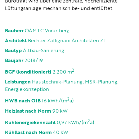
Bürotrakt wird über eine zentrale, hocheffiziente
Lüftungsanlage mechanisch be- und entlüftet.
Bauherr
ÖAMTC Vorarlberg
Architekt
Bechter Zaffignani Architekten ZT
Bautyp
Altbau-Sanierung
Baujahr
2018/19
2
BGF (konditioniert)
2.200 m
Leistungen
Haustechnik-Planung, MSR-Planung,
Energiekonzeption
2
HWB nach OIB
16 kWh/(m
a)
Heizlast nach Norm
90 kW
2
Kühlenergiekennzahl
0,97 kWh/(m
a)
Kühllast nach Norm
40 kW